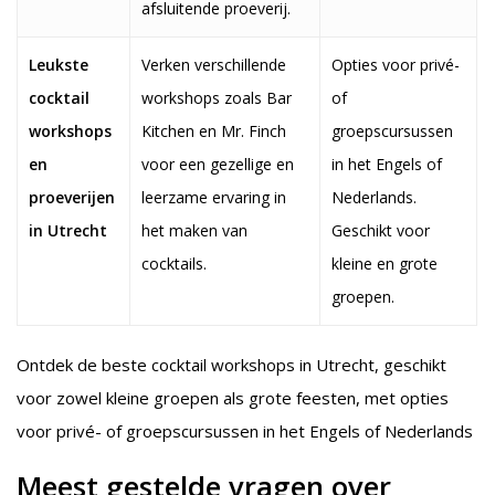
afsluitende proeverij.
Leukste
Verken verschillende
Opties voor privé-
cocktail
workshops zoals Bar
of
workshops
Kitchen en Mr. Finch
groepscursussen
en
voor een gezellige en
in het Engels of
proeverijen
leerzame ervaring in
Nederlands.
in Utrecht
het maken van
Geschikt voor
cocktails.
kleine en grote
groepen.
Ontdek de beste cocktail workshops in Utrecht, geschikt
voor zowel kleine groepen als grote feesten, met opties
voor privé- of groepscursussen in het Engels of Nederlands
Meest gestelde vragen over