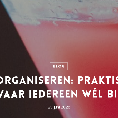
Blog
 organiseren: prakti
aar iedereen wél bi
29 juni 2026