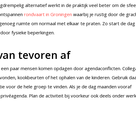
agdrempelig alternatief werkt in de praktijk veel beter om de sfee
n ontspannen
rondvaart in Groningen
waarbij je rustig door de grac
s genoeg ruimte om normaal met elkaar te praten. Zo start de dag
 door fysieke beperkingen.
an tevoren af
aar een paar mensen komen opdagen door agendaconflicten. Colleg
vonden, kookbeurten of het ophalen van de kinderen. Gebruik d
tie voor de hele groep te vinden. Als je de dag maanden vooraf
rivéagenda. Plan de activiteit bij voorkeur ook deels onder werkt
en drinken zonder gedoe