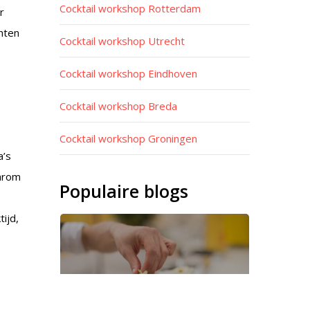
Cocktail workshop Rotterdam
r
hten
Cocktail workshop Utrecht
Cocktail workshop Eindhoven
Cocktail workshop Breda
Cocktail workshop Groningen
a’s
aarom
Populaire blogs
ijd,
Waarom eiwit in cocktail?
Hier moet je op letten bij het