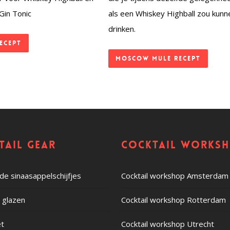
 Gin Tonic
als een Whiskey Highball zou kunn
drinken.
ecept
Moscow Mule recept
tail gear
Cocktail works
e sinaasappelschijfjes
Cocktail workshop Amsterdam
c glazen
Cocktail workshop Rotterdam
et
Cocktail workshop Utrecht