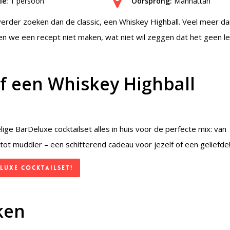
ie:
1 persoon
Oorsprong:
Manhattan
verder zoeken dan de classic, een Whiskey Highball. Veel meer d
en we een recept niet maken, wat niet wil zeggen dat het geen l
elf een Whiskey Highball
ge BarDeluxe cocktailset alles in huis voor de perfecte mix: van
tot muddler – een schitterend cadeau voor jezelf of een geliefde
luxe Cocktailset!
ken