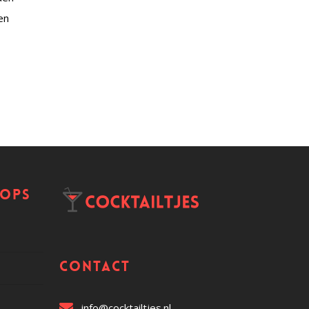
en
hops
Contact
info@cocktailtjes.nl