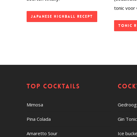
tonic voor
Japanese Highball recept
Tonic r
Top cocktails
Cock
Mimosa
Gedroogd
Pina Colada
Gin Toni
Amaretto Sour
Ice buck