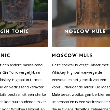
Gin Tonic
Moscow Mule
onic
Moscow Mule
 een andere basisalcohol
Deze cocktail is vergelijkbaar met
e Gin Tonic vergelijkbaar
Whiskey Highball vanwege de
iskey Highball in termen
eenvoud en het gebruik van een
d en verfrissend karakter.
koolzuurhoudende mixer. De Mos
tails bestaan uit een sterke
Mule bevat wodka, gemberbier e
een koolzuurhoudende mixer
limoensap en is een verfrissende 
 voor Whiskey Highball en
die je tijdens dezelfde gelegenhe