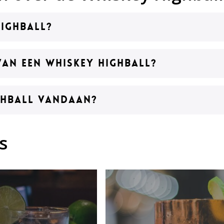
Highball?
van een Whiskey Highball?
ghball vandaan?
s