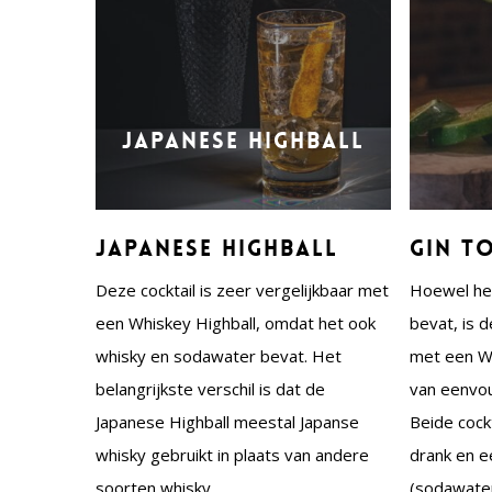
Japanese Highball
Japanese Highball
Gin T
Deze cocktail is zeer vergelijkbaar met
Hoewel het
een Whiskey Highball, omdat het ook
bevat, is d
whisky en sodawater bevat. Het
met een Wh
belangrijkste verschil is dat de
van eenvou
Japanese Highball meestal Japanse
Beide cock
whisky gebruikt in plaats van andere
drank en 
soorten whisky.
(sodawater