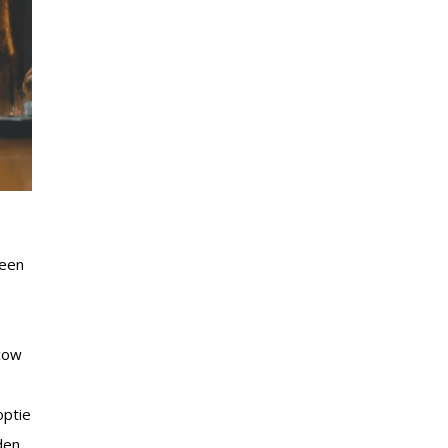
 een
cow
n
optie
den