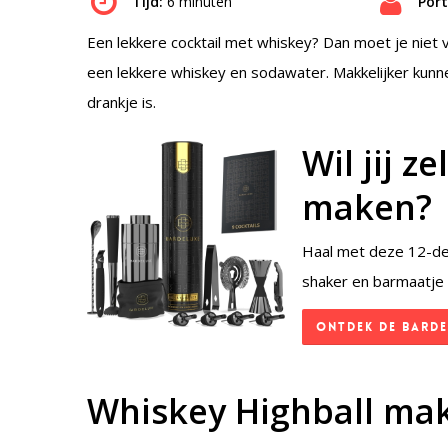
Tijd:
6 minuten
Port
Een lekkere cocktail met whiskey? Dan moet je niet 
een lekkere whiskey en sodawater. Makkelijker kunn
drankje is.
Wil jij z
maken?
Haal met deze 12-deli
shaker en barmaatje 
Ontdek de BarDe
Whiskey Highball ma