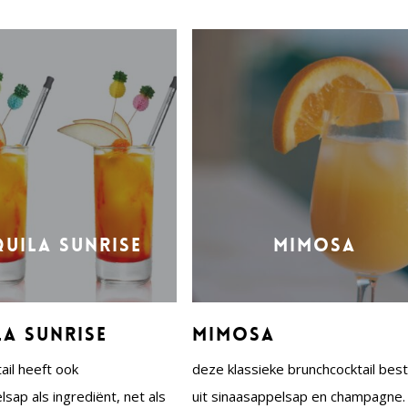
quila Sunrise
Mimosa
la Sunrise
Mimosa
ail heeft ook
deze klassieke brunchcocktail bes
sap als ingrediënt, net als
uit sinaasappelsap en champagne.