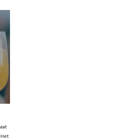
taat
 Het