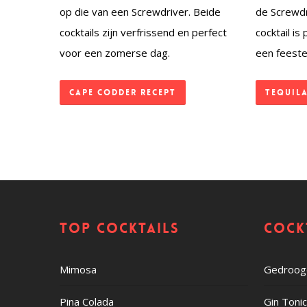
op die van een Screwdriver. Beide
de Screwdr
cocktails zijn verfrissend en perfect
cocktail is
voor een zomerse dag.
een feeste
Cape Codder recept
Tequila
Top cocktails
Cock
Mimosa
Gedroogd
Pina Colada
Gin Toni