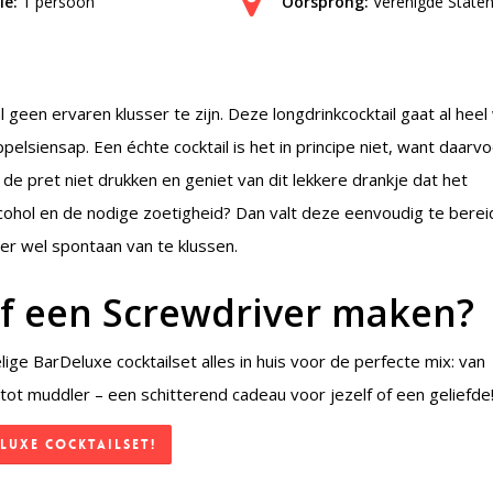
ie:
1 persoon
Oorsprong:
Verenigde State
geen ervaren klusser te zijn. Deze longdrinkcocktail gaat al heel
lsiensap. Een échte cocktail is het in principe niet, want daarv
t de pret niet drukken en geniet van dit lekkere drankje dat het
lcohol en de nodige zoetigheid? Dan valt deze eenvoudig te bere
 er wel spontaan van te klussen.
zelf een Screwdriver maken?
ge BarDeluxe cocktailset alles in huis voor de perfecte mix: van
tot muddler – een schitterend cadeau voor jezelf of een geliefde
luxe Cocktailset!