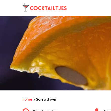
Home
»
Screwdriver