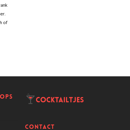
rank
er.
h of
hops
Contact