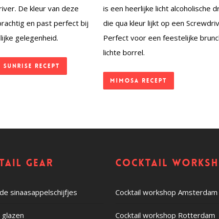
iver. De kleur van deze
is een heerlijke licht alcoholische d
 prachtig en past perfect bij
die qua kleur lijkt op een Screwdriv
lijke gelegenheid.
Perfect voor een feestelijke brunc
lichte borrel.
 Sunrise recept
Mimosa recept
tail gear
Cocktail works
e sinaasappelschijfjes
Cocktail workshop Amsterdam
c glazen
Cocktail workshop Rotterdam