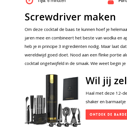
Tijd:
6 minuten
Port
Screwdriver maken
Om deze cocktail de baas te kunnen hoef je helemaal 
jaren mee en combineert het beste van wodka en appe
heb je in principe 3 ingrediënten nodig. Maar laat da
wereldwijd goed doet. Nood aan een flinke portie a
cocktail ongetwijfeld in de smaak. Wie weet begin je
Wil jij 
Haal met deze 12-deli
shaker en barmaatje 
Ontdek de BarDe