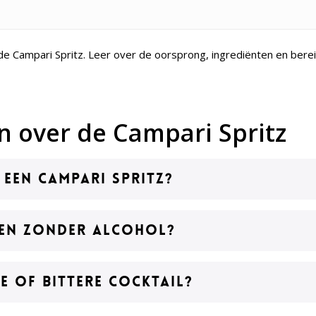
de Campari Spritz. Leer over de oorsprong, ingrediënten en bere
n over de Campari Spritz
 een Campari Spritz?
ken zonder alcohol?
te of bittere cocktail?