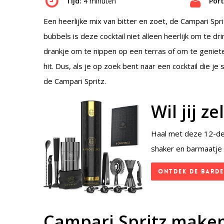
Tijd:
4 minuten
Port
Een heerlijke mix van bitter en zoet, de Campari Spri
bubbels is deze cocktail niet alleen heerlijk om te d
drankje om te nippen op een terras of om te geniet
hit. Dus, als je op zoek bent naar een cocktail die j
de Campari Spritz.
Wil jij 
Haal met deze 12-deli
shaker en barmaatje 
Ontdek de BarDe
Campari Spritz make