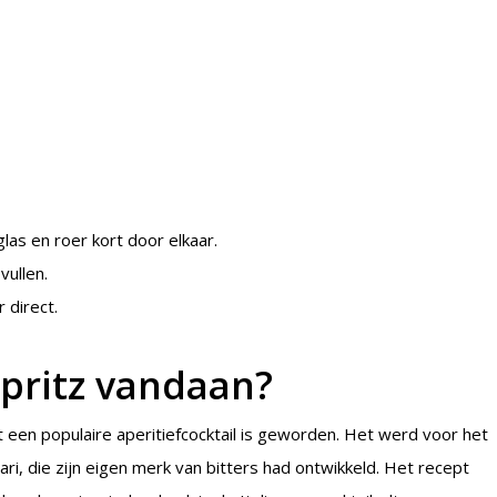
las en roer kort door elkaar.
vullen.
 direct.
pritz vandaan?
et een populaire aperitiefcocktail is geworden. Het werd voor het
, die zijn eigen merk van bitters had ontwikkeld. Het recept