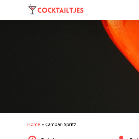
Home
»
Campari Spritz