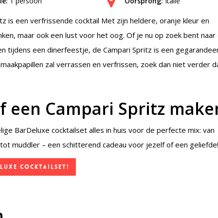
ie:
1 persoon
Oorsprong:
Italië
tz is een verfrissende cocktail Met zijn heldere, oranje kleur en
rinken, maar ook een lust voor het oog. Of je nu op zoek bent naar
en tijdens een dinerfeestje, de Campari Spritz is een gegarande
e smaakpapillen zal verrassen en verfrissen, zoek dan niet verder d
zelf een Campari Spritz make
ge BarDeluxe cocktailset alles in huis voor de perfecte mix: van
tot muddler – een schitterend cadeau voor jezelf of een geliefde
luxe Cocktailset!
n