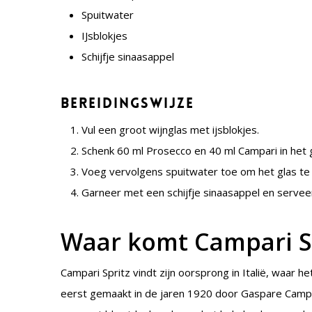
Spuitwater
IJsblokjes
Schijfje sinaasappel
Bereidingswijze
Vul een groot wijnglas met ijsblokjes.
Schenk 60 ml Prosecco en 40 ml Campari in het g
Voeg vervolgens spuitwater toe om het glas te 
Garneer met een schijfje sinaasappel en serveer
Waar komt Campari S
Campari Spritz vindt zijn oorsprong in Italië, waar h
eerst gemaakt in de jaren 1920 door Gaspare Campari