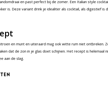
andomdraai en past perfect bij de zomer. Een Italian style cocktai
r is. Deze variant drink je idealiter als cocktail, als digestief is
cept
itroen en munt en uiteraard mag ook witte rum niet ontbreken. Z
aken dat de zon in je glas doet schijnen. Het recept is helemaal n
ee aan de slag.
nten