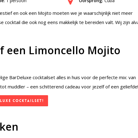
ie:
1 persoon
Oorsprong:
Cuba
gestief en ook een Mojito moeten we je waarschijnlijk niet meer
 cocktail die ook nog eens makkelijk te bereiden valt. Wij zijn alv
elf een Limoncello Mojito
ge BarDeluxe cocktailset alles in huis voor de perfecte mix: van
tot muddler – een schitterend cadeau voor jezelf of een geliefde
luxe Cocktailset!
aken