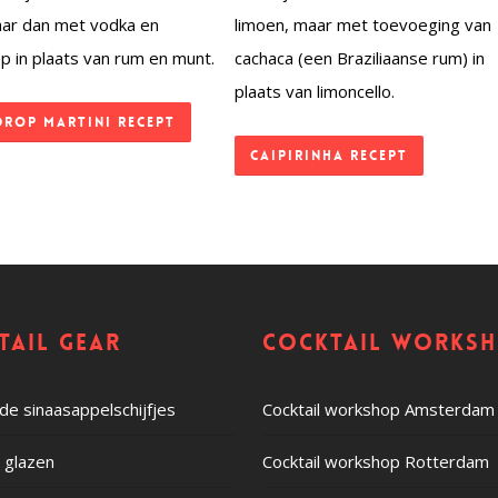
aar dan met vodka en
limoen, maar met toevoeging van
op in plaats van rum en munt.
cachaca (een Braziliaanse rum) in
plaats van limoncello.
Drop Martini recept
Caipirinha recept
tail gear
Cocktail works
e sinaasappelschijfjes
Cocktail workshop Amsterdam
c glazen
Cocktail workshop Rotterdam