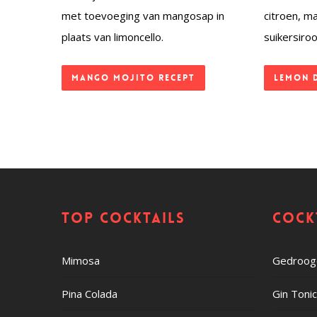
met toevoeging van mangosap in
citroen, m
plaats van limoncello.
suikersiro
Mango Mojito recept
Lemon 
Top cocktails
Cock
Mimosa
Gedroogd
Pina Colada
Gin Toni