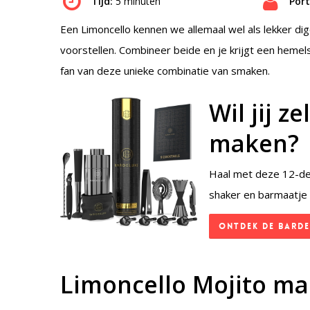
Tijd:
5 minuten
Port
Een Limoncello kennen we allemaal wel als lekker di
voorstellen. Combineer beide en je krijgt een hemelse
fan van deze unieke combinatie van smaken.
Wil jij z
maken?
Haal met deze 12-deli
shaker en barmaatje 
Ontdek de BarDe
Limoncello Mojito m