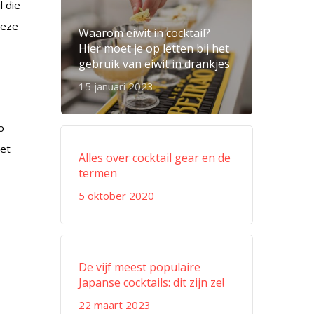
l die
 deze
Waarom eiwit in cocktail?
Hier moet je op letten bij het
gebruik van eiwit in drankjes
15 januari 2023
o
iet
Alles over cocktail gear en de
termen
5 oktober 2020
De vijf meest populaire
Japanse cocktails: dit zijn ze!
22 maart 2023