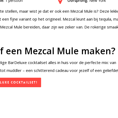
ie:
1 persoon
Oorsprong:
New York
 stellen, maar wist je dat er ook een Mezcal Mule is? Deze lekk
 een fijne variant op het origineel. Mezcal leunt aan bij tequila, m
e Mezcal Mule bereiden, daar zijn we zeker van. De rokerige smaak
zelf een Mezcal Mule maken?
ge BarDeluxe cocktailset alles in huis voor de perfecte mix: van
tot muddler – een schitterend cadeau voor jezelf of een geliefde
luxe Cocktailset!