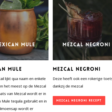
exican Mule
Mezcal Negroni
an Mule
Mezcal Negroni
ail lijkt qua naam en enkele
Deze heeft ook een rokerige toet
en het meest op de Mezcal
dankzij de mezcal
laats van Mezcal wordt er in
 Mule tequila gebruikt en in
Mezcal Negroni recept
 limoensap wordt er