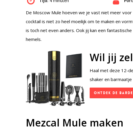
Tijd:
4 minuten
Port
De Moscow Mule hoeven we je vast niet meer voor te
cocktail is niet zo heel moeilijk om te maken en vormt
is toch net even anders. Ook jij kan een fantastisch
hemels.
Wil jij 
Haal met deze 12-deli
shaker en barmaatje 
Ontdek de BarDe
Mezcal Mule maken