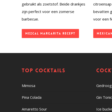
gebruikt als zoetstof. Beide drankjes
citroensap
zijn perfect voor een zomerse
bevatten g
barbecue.
voor een f
Mezcal Margarita recept
Mexica
Top cocktails
Cock
Mimosa
Gedroogd
Pina Colada
Gin Toni
Amaretto Sour
Ice buck