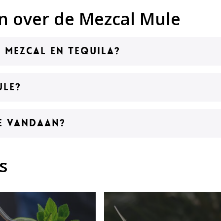
n over de Mezcal Mule
n Mezcal en Tequila?
ule?
e vandaan?
s