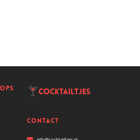
hops
Contact
info@cocktailtjes.nl