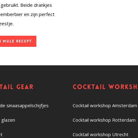
 gebruikt. Beide drankjes
emberbier en zijn perfect
eestje.
n Mule recept
tail gear
Cocktail works
e sinaasappelschijfjes
Cocktail workshop Amsterdam
c glazen
Cocktail workshop Rotterdam
et
Cocktail workshop Utrecht