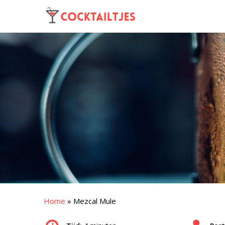
Home
»
Mezcal Mule